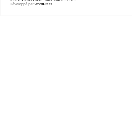
© 2013
Atelier Altern
. Tous droits reservés.
Développé par
WordPress
.