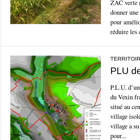
ZAC verte r
donner une 
pour amélior
réduire les c
TERRITOIR
PLU de
P.L.U. d’u
du Vexin fr
situé au cen
village iso
village a su
pour...