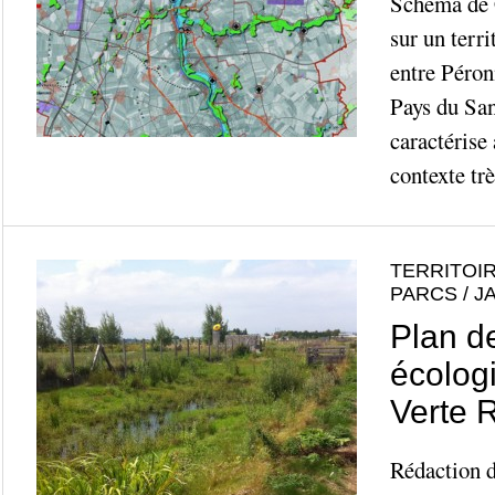
Schéma de 
sur un terri
entre Péron
Pays du Sa
caractérise 
contexte trè
TERRITOIR
PARCS / J
Plan d
écolog
Verte R
Rédaction d