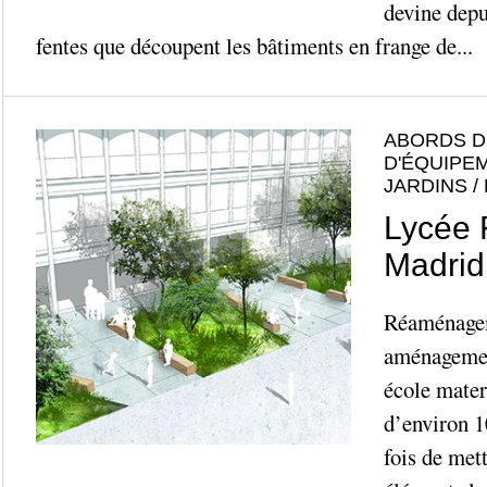
devine depui
fentes que découpent les bâtiments en frange de...
ABORDS D
D'ÉQUIPE
JARDINS /
Lycée 
Madrid
Réaménageme
aménagemen
école mater
d’environ 10
fois de mett