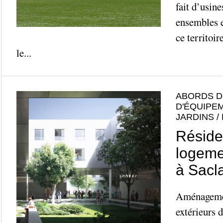
fait d’usine
ensembles e
ce territoir
le...
ABORDS D
D'ÉQUIPE
JARDINS /
Réside
logeme
à Sacl
Aménagemen
extérieurs 