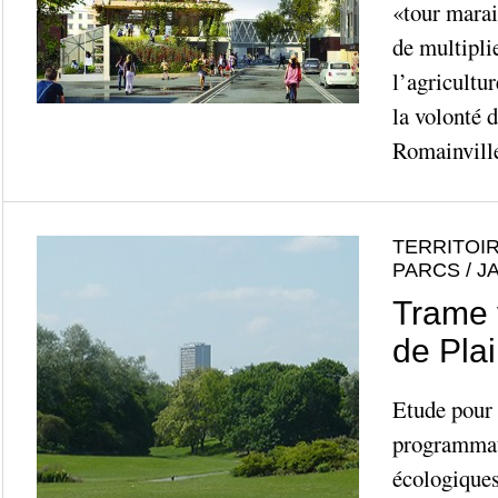
«tour marai
de multiplie
l’agricultur
la volonté d
Romainville 
TERRITOIR
PARCS / J
Trame 
de Pl
Etude pour 
programmat
écologiques