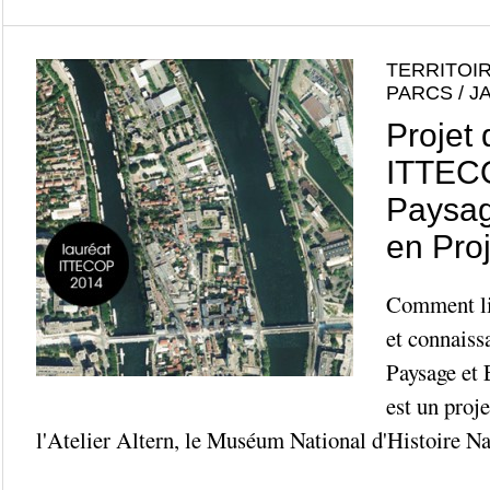
TERRITOIR
PARCS / J
Projet
ITTECO
Paysag
en Proj
Comment lie
et connaiss
Paysage et 
est un proj
l'Atelier Altern, le Muséum National d'Histoire Natu