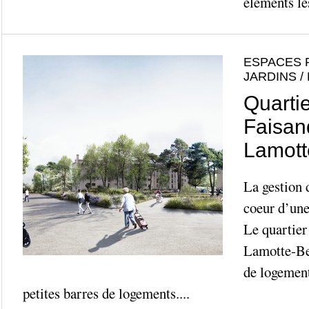
éléments les
ESPACES 
JARDINS /
Quarti
Faisan
Lamott
La gestion 
coeur d’une
Le quartier
Lamotte-Be
de logement
petites barres de logements....