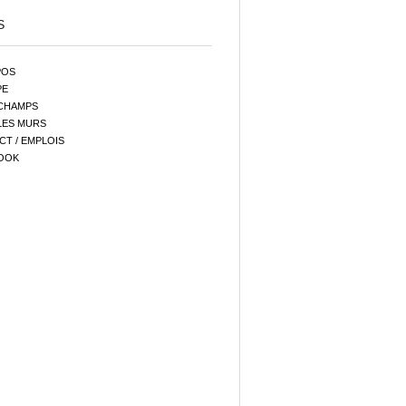
S
POS
PE
CHAMPS
LES MURS
T / EMPLOIS
OOK