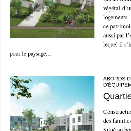
végétal d’u
logements 
ce patrimoi
aussi par l
lequel il s’i
pour le paysage,...
ABORDS D
D'ÉQUIPE
Quartie
Constructio
des famille
Situé au bo