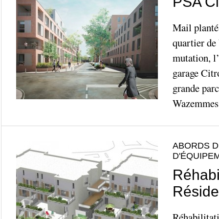
PSA Ci
Mail planté
quartier d
mutation, l
garage Citr
grande parce
Wazemmes e
ABORDS D
D'ÉQUIPE
Réhabil
Réside
Réhabilitat