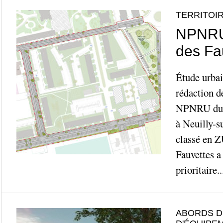
TERRITOIR
NPNRU 
des Fa
Étude urbai
rédaction d
NPNRU du q
à Neuilly-
classé en Z
Fauvettes a
prioritaire..
ABORDS D