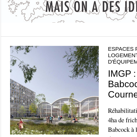
ESPACES 
LOGEMENT
D'ÉQUIPE
IMGP :
Babcoc
Courn
Réhabilitat
4ha de frich
Babcock à 