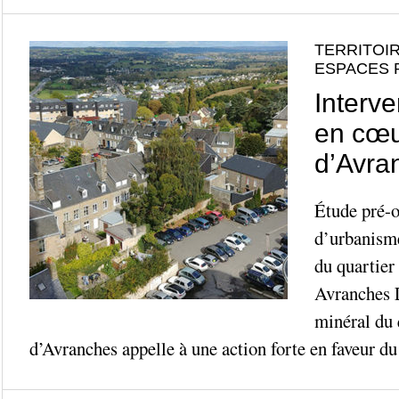
TERRITOIR
ESPACES 
Interve
en cœur
d’Avra
Étude pré-o
d’urbanisme
du quartier
Avranches L
minéral du 
d’Avranches appelle à une action forte en faveur du v