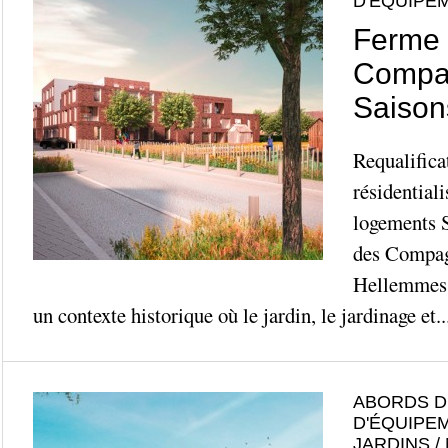
D'ÉQUIPE
Ferme 
Compa
Saison
Requalifica
résidential
logements S
des Compag
Hellemmes, 
un contexte historique où le jardin, le jardinage et..
ABORDS D
D'ÉQUIPE
JARDINS /