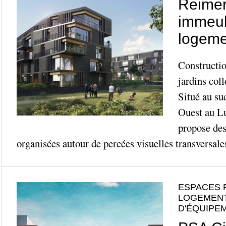
Reimer
immeub
logeme
Constructio
jardins col
Situé au s
Ouest au Lu
propose des
organisées autour de percées visuelles transversales
ESPACES 
LOGEMENT
D'ÉQUIPE