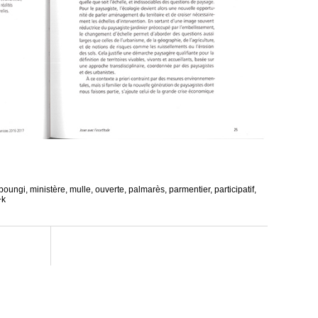
boungi
,
ministère
,
mulle
,
ouverte
,
palmarès
,
parmentier
,
participatif
,
+k