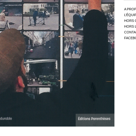
A PRO
L’ÉQUI
HORS 
HORS 
CONTAC
FACEB