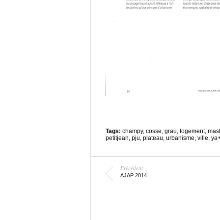
Tags:
champy
,
cosse
,
grau
,
logement
,
mas
petitjean
,
pju
,
plateau
,
urbanisme
,
ville
,
ya
Précédent
AJAP 2014