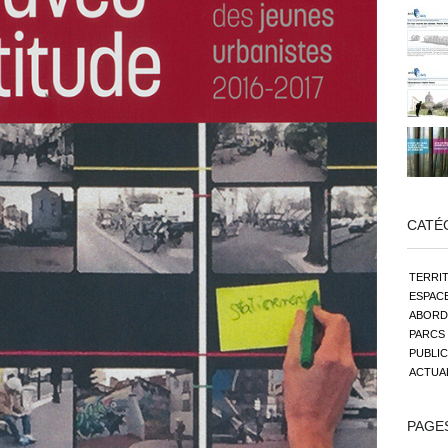
CATÉ
TERRIT
ESPACE
ABORD
PARCS 
PUBLIC
ACTUA
PAGE