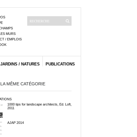
POS
PE
CHAMPS
LES MURS
T / EMPLOIS
OOK
 JARDINS / NATURES
PUBLICATIONS
 LA MÊME CATÉGORIE
ATIONS
1000 tips for landscape architects, Ed. Loft,
2011
AJAP 2014