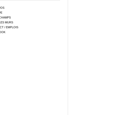
POS
PE
CHAMPS
LES MURS
T / EMPLOIS
OOK